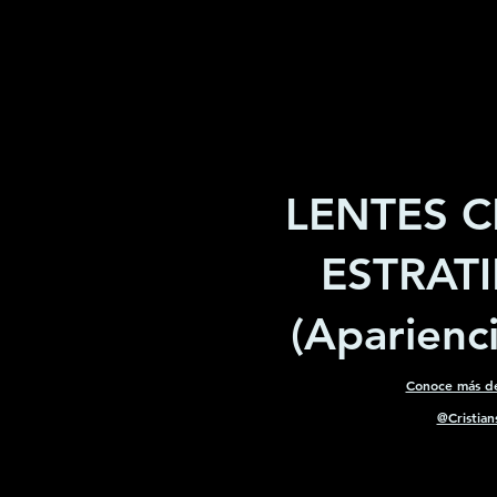
LENTES 
ESTRAT
(Aparienc
Conoce más d
@Cristian