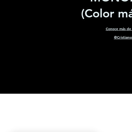
(Color má
Conoce más de
@Cristians