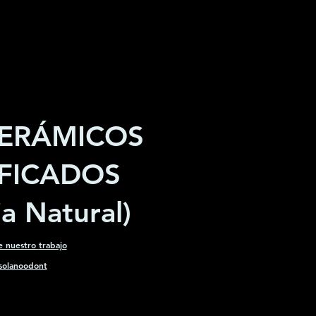
CERÁMICOS
IFICADOS
ia Natural)
e nuestro
trabajo
solanoodont