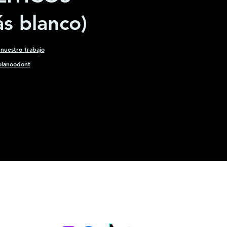
s blanco)
 nuestro
trabajo
olanoodont
Síguenos en nuestras redes